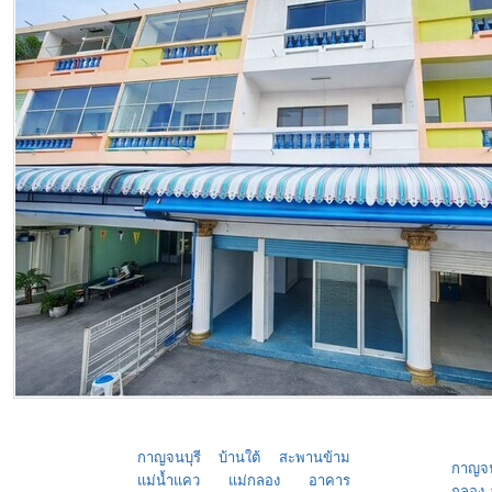
กาญจนบุรี บ้านใต้ สะพานข้าม
กาญจน
แม่น้ำแคว แม่กลอง อาคาร
กลอง 