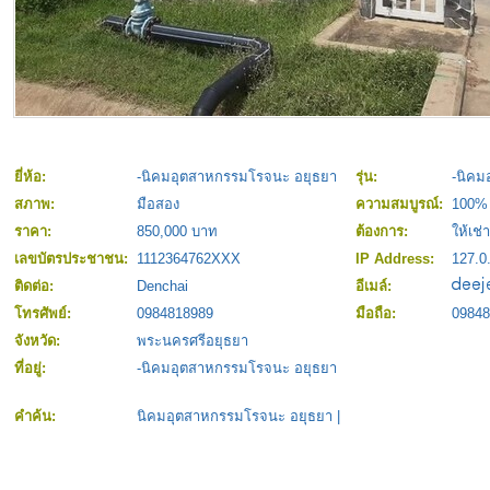
ยี่ห้อ:
-นิคมอุตสาหกรรมโรจนะ อยุธยา
รุ่น:
-นิคม
สภาพ:
มือสอง
ความสมบูรณ์:
100%
ราคา:
850,000 บาท
ต้องการ:
ให้เช่า
เลขบัตรประชาชน:
1112364762XXX
IP Address:
127.0
ติดต่อ:
Denchai
อีเมล์:
โทรศัพย์:
0984818989
มือถือ:
09848
จังหวัด:
พระนครศรีอยุธยา
ที่อยู่:
-นิคมอุตสาหกรรมโรจนะ อยุธยา
คำค้น:
นิคมอุตสาหกรรมโรจนะ อยุธยา
|