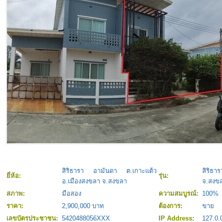
สิริธารา อามันดา ต.เกาะแต้ว
สิริธา
ยี่ห้อ:
รุ่น:
อ.เมืองสงขลา จ.สงขลา
จ.สงข
สภาพ:
มือสอง
ความสมบูรณ์:
100%
ราคา:
2,900,000 บาท
ต้องการ:
ขาย
เลขบัตรประชาชน:
5420488056XXX
IP Address:
127.0.