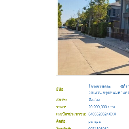
โครงการเดอะ ซิตี้รา
ยี่ห้อ:
วงแหวน กรุงเทพมหานค
สภาพ:
มือสอง
ราคา:
20,900,000 บาท
เลขบัตรประชาชน:
6405520324XXX
ติดต่อ:
panaya
โทรศัพย์:
0974195982