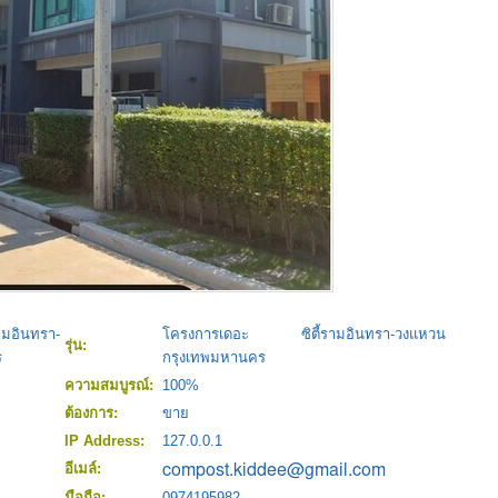
มอินทรา-
โครงการเดอะ ซิตี้รามอินทรา-วงแหวน
รุ่น:
ร
กรุงเทพมหานคร
ความสมบูรณ์:
100%
ต้องการ:
ขาย
IP Address:
127.0.0.1
อีเมล์:
มือถือ:
0974195982