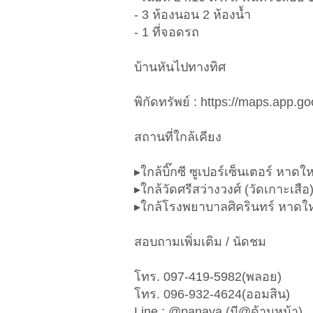
- 3 ห้องนอน 2 ห้องน้ำ
- 1 ที่จอดรถ
บ้านหันไปทางทิศ
พิกัดทรัพย์ : https://maps.app
สถานที่ใกล้เคียง
▸ใกล้บิ๊กซี ซูเปอร์เซ็นเตอร์ หา
▸ใกล้วัดศรีสว่างวงศ์ (วัดเกาะเสือ
▸ใกล้โรงพยาบาลศิครินทร์ หาดใ
สอบถามเพิ่มเติม / นัดชม
โทร. 097-419-5982(พลอย)
โทร. 096-932-4624(ออมสิน)
Line : @panaya (มี@ด้านหน้า)