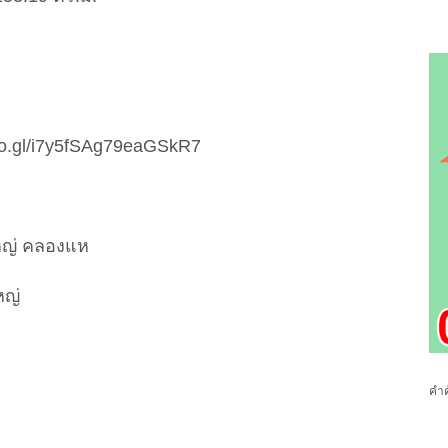
.goo.gl/i7y5fSAg79eaGSkR7
ดใหญ่ คลองแห
)
หญ่
คำค