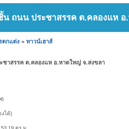
2 ชั้น ถนน ประชาสรรค ต.คลองแห อ
ารตกแต่ง
»
ทาวน์เฮาส์
 ประชาสรรค ต.คลองแห อ.หาดใหญ่ จ.สงขลา
96
งได้)
ย 153.19 ตร.ม.