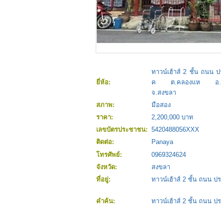
ทาวน์เฮ้าส์ 2 ชั้น ถนน
ยี่ห้อ:
ค ต.คลองแห อ.ห
จ.สงขลา
สภาพ:
มือสอง
ราคา:
2,200,000 บาท
เลขบัตรประชาชน:
5420488056XXX
ติดต่อ:
Panaya
โทรศัพย์:
0969324624
จังหวัด:
สงขลา
ที่อยู่:
ทาวน์เฮ้าส์ 2 ชั้น ถน
คำค้น:
ทาวน์เฮ้าส์ 2 ชั้น ถน