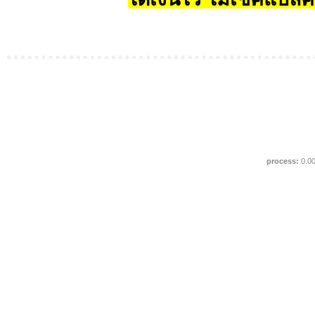
process:
0.0