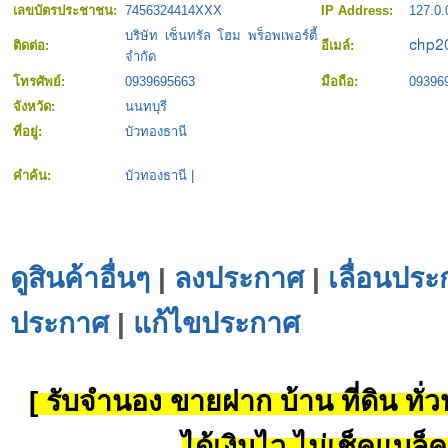
เลขบัตรประชาชน:
7456324414XXX
IP Address:
127.0.
บริษัท เซ็นทรัล โฮม พร็อพเพอร์ตี้
ติดต่อ:
อีเมล์:
จำกัด
โทรศัพย์:
0939695663
มือถือ:
09396
จังหวัด:
นนทบุรี
ที่อยู่:
บัวทองธานี
คำค้น:
บัวทองธานี
|
ดูสินค้าอื่นๆ
|
ลงประกาศ
|
เลื่อนประ
ประกาศ
|
แก้ไขประกาศ
[ รับจำนอง ขายฝาก บ้าน ที่ดิน ทั่วป
ได้เงินไว ไม่เช็คแบล็ค