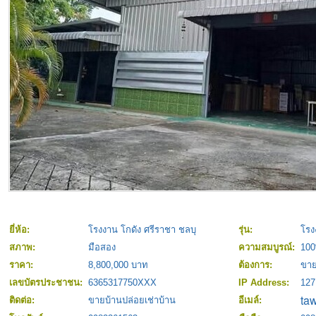
ยี่ห้อ:
โรงงาน โกดัง ศรีราชา ชลบุ
รุ่น:
โรง
สภาพ:
มือสอง
ความสมบูรณ์:
10
ราคา:
8,800,000 บาท
ต้องการ:
ขา
เลขบัตรประชาชน:
6365317750XXX
IP Address:
127
ติดต่อ:
ขายบ้านปล่อยเช่าบ้าน
อีเมล์: