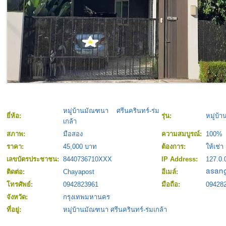
หมู่บ้านมัณฑนา ศรีนครินทร์-ร่ม
ยี่ห้อ:
รุ่น:
หมู่บ้
เกล้า
สภาพ:
มือสอง
ความสมบูรณ์:
100%
ราคา:
45,000 บาท
ต้องการ:
ให้เช่า
เลขบัตรประชาชน:
8440736710XXX
IP Address:
127.0.
ติดต่อ:
Chayapost
อีเมล์:
โทรศัพย์:
0942823961
มือถือ:
09428
จังหวัด:
กรุงเทพมหานคร
ที่อยู่:
หมู่บ้านมัณฑนา ศรีนครินทร์-ร่มเกล้า