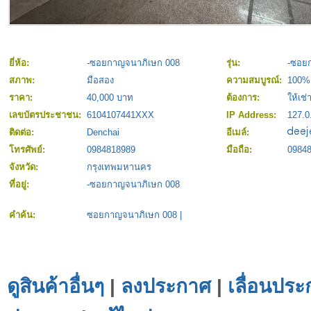
ยี่ห้อ:
-ซอยกาญจนาภิเษก 008
รุ่น:
-ซอย
สภาพ:
มือสอง
ความสมบูรณ์:
100%
ราคา:
40,000 บาท
ต้องการ:
ให้เช่
เลขบัตรประชาชน:
6104107441XXX
IP Address:
127.0
ติดต่อ:
Denchai
อีเมล์:
โทรศัพย์:
0984818989
มือถือ:
0984
จังหวัด:
กรุงเทพมหานคร
ที่อยู่:
-ซอยกาญจนาภิเษก 008
คำค้น:
ซอยกาญจนาภิเษก 008
|
ดูสินค้าอื่นๆ
|
ลงประกาศ
|
เลื่อนประ