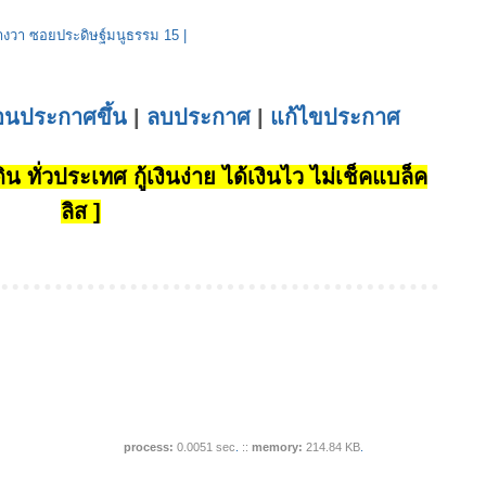
รางวา ซอยประดิษฐ์มนูธรรม 15
|
่อนประกาศขึ้น
|
ลบประกาศ
|
แก้ไขประกาศ
น ทั่วประเทศ กู้เงินง่าย ได้เงินไว ไม่เช็คแบล็ค
ลิส ]
process:
0.0051 sec
.
::
memory:
214.84 KB
.