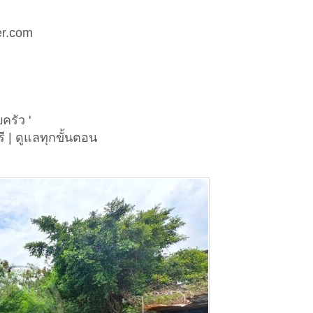
er.com
ครัว '
ี | ดูแลทุกขั้นตอน