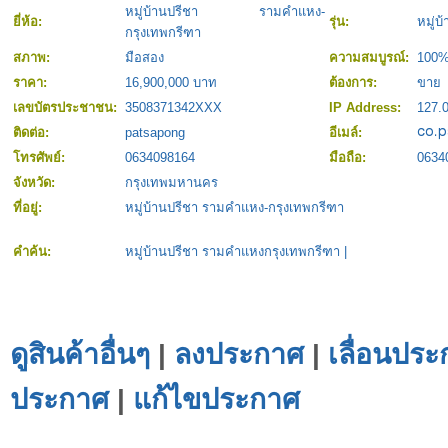
หมู่บ้านปรีชา รามคำแหง-
ยี่ห้อ:
รุ่น:
หมู่
กรุงเทพกรีฑา
สภาพ:
มือสอง
ความสมบูรณ์:
100
ราคา:
16,900,000 บาท
ต้องการ:
ขาย
เลขบัตรประชาชน:
3508371342XXX
IP Address:
127.0
ติดต่อ:
patsapong
อีเมล์:
โทรศัพย์:
0634098164
มือถือ:
0634
จังหวัด:
กรุงเทพมหานคร
ที่อยู่:
หมู่บ้านปรีชา รามคำแหง-กรุงเทพกรีฑา
คำค้น:
หมู่บ้านปรีชา รามคำแหงกรุงเทพกรีฑา
|
ดูสินค้าอื่นๆ
|
ลงประกาศ
|
เลื่อนประ
ประกาศ
|
แก้ไขประกาศ