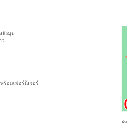
หลังมุม
้าว
ำ
านพร้อมเฟอร์นิเจอร์
คำค