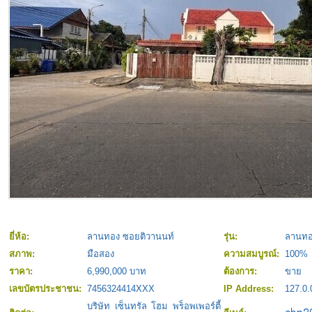
ยี่ห้อ:
ลานทอง ซอยติวานนท์
รุ่น:
ลานทอ
สภาพ:
มือสอง
ความสมบูรณ์:
100%
ราคา:
6,990,000 บาท
ต้องการ:
ขาย
เลขบัตรประชาชน:
7456324414XXX
IP Address:
127.0.
บริษัท เซ็นทรัล โฮม พร็อพเพอร์ตี้