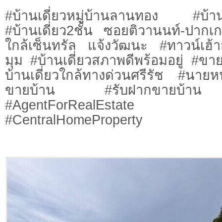
#บ้านเดี่ยวหมู่บ้านลานทอง #บ้านเด
#บ้านเดี่ยว2ชั้น ซอยติวานนท์-ปาก
ใกล้เซ็นทรัล แจ้งวัฒนะ #ทาวน์เฮ้าส์
มุม #บ้านเดี่ยวสภาพดีพร้อมอยู่ #ข
บ้านเดี่ยวใกล้ทางด่วนศรีรัช #นา
ขายบ้าน #รับฝากขายบ้าน 
#AgentForRealEstate #
#CentralHomeProperty