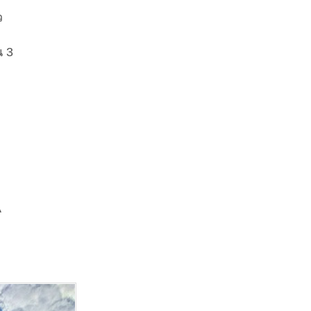
ว
น 3
A