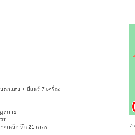
ำ
้านตกแต่ง + มีแอร์ 7 เครื่อง
กฏหมาย
cm.
าะเหล็ก ลึก 21 เมตร
คำค