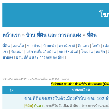
โฆ
หน้าแรก
»
บ้าน ที่ดิน และ การตกแต่ง
»
ที่ดิน
ที่ดิน
|
คอนโด
|
ขายบ้าน
|
บ้านเช่า
|
ทาวน์เฮาส์
|
ตึกแถว
|
โกดัง
|
เฟอ
เช่า
|
รับเหมา
|
บริการเกี่ยวกับบ้าน
|
อพาร์ทเม้นท์
|
โรงงาน
|
หอพัก
|
ขายส่ง
|
บ้าน ที่ดิน และ การตกแต่ง อื่นๆ
|
หน้า 404 แสดง 40301 - 40400 จากทั้งหมด 42900 ประกาศ
รับจำนอง ขายฝาก บ้าน ที่ดิน ทั่วประเทศ กู้เงิน
รายละเอียด
รูป
ขายที่ดินจัดสรรในตัวเมืองหัวหิน ซอย 102 
[ที่ดิน]
ค้นหา :
ขายที่ในตัวเมืองหัวหิน
,
โครงการบ้านซอย