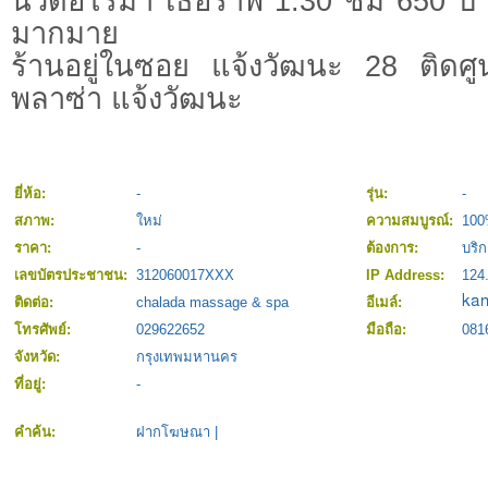
นวดอโรมา เธอราพี 1.30 ชม 650 บ แ
มากมาย
ร้านอยู่ในซอย แจ้งวัฒนะ 28 ติดศูน
พลาซ่า แจ้งวัฒนะ
ยี่ห้อ:
-
รุ่น:
-
สภาพ:
ใหม่
ความสมบูรณ์:
10
ราคา:
-
ต้องการ:
บริ
เลขบัตรประชาชน:
312060017XXX
IP Address:
124
ติดต่อ:
chalada massage & spa
อีเมล์:
โทรศัพย์:
029622652
มือถือ:
081
จังหวัด:
กรุงเทพมหานคร
ที่อยู่:
-
คำค้น:
ฝากโฆษณา
|