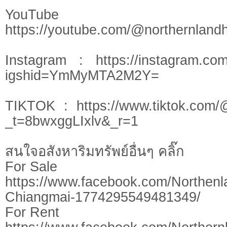
YouTu
https://youtube.com/@northernlan
Instagram : https://instagram.com
igshid=YmMyMTA2M2Y=
TIKTOK : https://www.tiktok.com/
_t=8bwxggLIxlv&_r=1
สนใจอสังหาริมทรัพย์อื่นๆ คลิ๊ก
For Sale
https://www.facebook.com/Northen
Chiangmai-1774295549481349/
​​For ​Rent