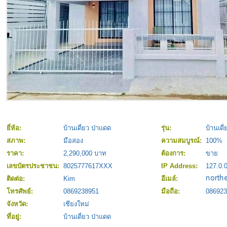
ยี่ห้อ:
บ้านเดี่ยว ป่าแดด
รุ่น:
บ้านเดี
สภาพ:
มือสอง
ความสมบูรณ์:
100%
ราคา:
2,290,000 บาท
ต้องการ:
ขาย
เลขบัตรประชาชน:
8025777617XXX
IP Address:
127.0.0
ติดต่อ:
Kim
อีเมล์:
โทรศัพย์:
0869238951
มือถือ:
086923
จังหวัด:
เชียงใหม่
ที่อยู่:
บ้านเดี่ยว ป่าแดด