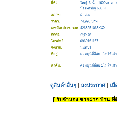
ยี่ห้อ:
ใหญ่ 3 น้ำ 1600ตร.ม. 
น้อย-ท่าอิฐ 600 ม
สภาพ:
มือสอง
ราคา:
74,998 บาท
เลขบัตรประชาชน:
4268251063XXX
ติดต่อ:
ณัฐพงศ์
โทรศัพย์:
0960161167
จังหวัด:
นนทบุรี
ที่อยู่:
คอมมูนิตี้ลี้ลับ 1ไร่ ให้
คำค้น:
คอมมูนิตี้ลี้ลับ 1ไร่ ให
ดูสินค้าอื่นๆ
|
ลงประกาศ
|
เลื
[ รับจำนอง ขายฝาก บ้าน ที่ดิ