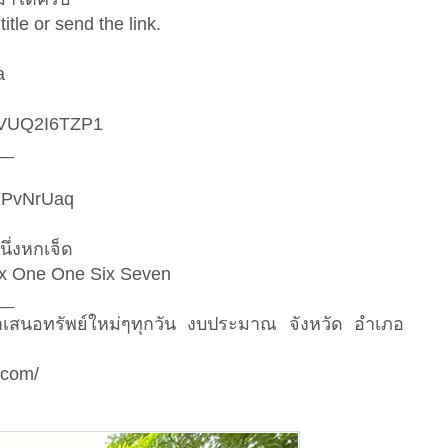
itle or send the link.
a
5CVUQ2I6TZP1
__
Qh2PvNrUaq
นึ่งหกเจ็ด
ix One One Six Seven
__
นำเสนอทรัพย์ใหม่ๆทุกวัน งบประมาณ จังหวัด อำเภอ
.com/