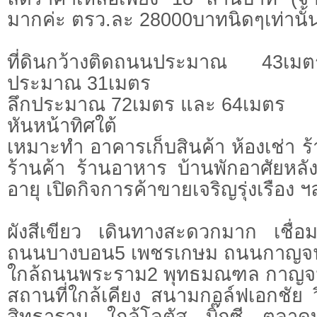
มากค่ะ ตรว.ละ 28000บาทนิดๆเท่านั้
ที่ดินกว้างติดถนนประมาณ 43เมต
ประมาณ 31เมตร
ลึกประมาณ 72เมตร และ 64เมตร
หันหน้าทิศใต้
เหมาะทำ อาคารเก็บสินค้า ห้องเช่า 
ร้านค้า ร้านอาหาร บ้านพักอาศัยหลังใ
อายุ เปิดกิจการค้าขายเจริญรุ่งเรือง ฯ
ผังสีเขียว เดินทางสะดวกมาก เชื่อม
ถนนบางบอน5 เพชรเกษม ถนนกาญจน
ใกล้ถนนพระราม2 พุทธมณฑล กาญจ
สถานที่ใกล้เคียง สนามกอล์ฟเอกชัย 
สิทธาราม ใกล้โลตัส บิ๊กซี ตลา