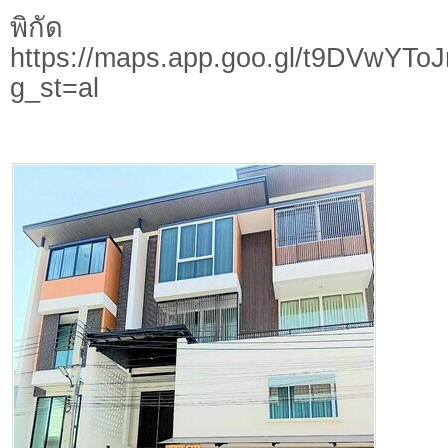
พิกัด
https://maps.app.goo.gl/t9DVwYT
g_st=al