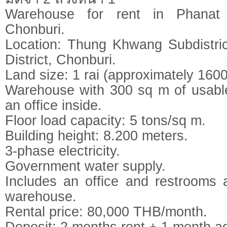
Warehouse for rent in Phanat 
Chonburi.
Location: Thung Khwang Subdistri
District, Chonburi.
Land size: 1 rai (approximately 160
Warehouse with 300 sq m of usable
an office inside.
Floor load capacity: 5 tons/sq m.
Building height: 8.200 meters.
3-phase electricity.
Government water supply.
Includes an office and restrooms a
warehouse.
Rental price: 80,000 THB/month.
Deposit: 2 months rent + 1 month 