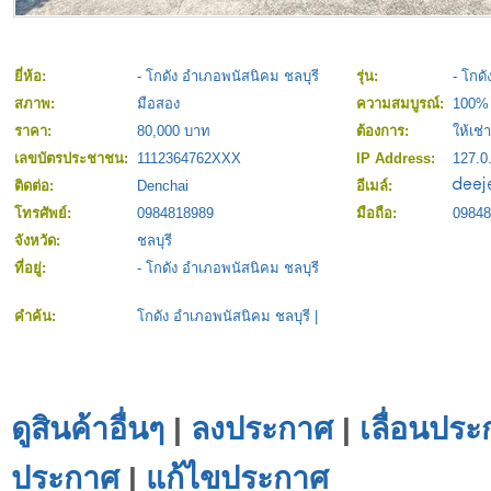
ยี่ห้อ:
- โกดัง อำเภอพนัสนิคม ชลบุรี
รุ่น:
- โกด
สภาพ:
มือสอง
ความสมบูรณ์:
100%
ราคา:
80,000 บาท
ต้องการ:
ให้เช่า
เลขบัตรประชาชน:
1112364762XXX
IP Address:
127.0
ติดต่อ:
Denchai
อีเมล์:
โทรศัพย์:
0984818989
มือถือ:
09848
จังหวัด:
ชลบุรี
ที่อยู่:
- โกดัง อำเภอพนัสนิคม ชลบุรี
คำค้น:
โกดัง อำเภอพนัสนิคม ชลบุรี
|
ดูสินค้าอื่นๆ
|
ลงประกาศ
|
เลื่อนประ
ประกาศ
|
แก้ไขประกาศ