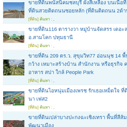
ขายที่ดินพนัสนิคมชลบุรี ผังสีเหลือง บนเนื้อที่
ที่ดินสวยติดถนนซอยหลัก (ที่ดินติดถนน 2ด้า
[ที่ดิน]
ค้นหา :
,
ขายที่ดิน116 ตารางวา หมู่บ้านจัดสรร เดอะ
อ.สามโคก ปทุมธานี
[ที่ดิน]
ค้นหา :
,
ขายที่ดิน 209 ตร.ว. สุขุมวิท77 อ่อนนุช 14 พื้
กว้าง เหมาะสร้างบ้าน สำนักงาน หรือธุรกิจ ค
อาหาร สปา ใกล้ People Park
[ที่ดิน]
ค้นหา :
,
ขายที่ดินไอหนุ่มเมืองเพรช รักเธอเหม็ดใจ ที่
นา เฟส2
[ที่ดิน]
ค้นหา :
,
ขายที่ดินเปล่าบางปะกงฉะเชิงเทรา พื้นที่สีส้
พัฒนาเมือง