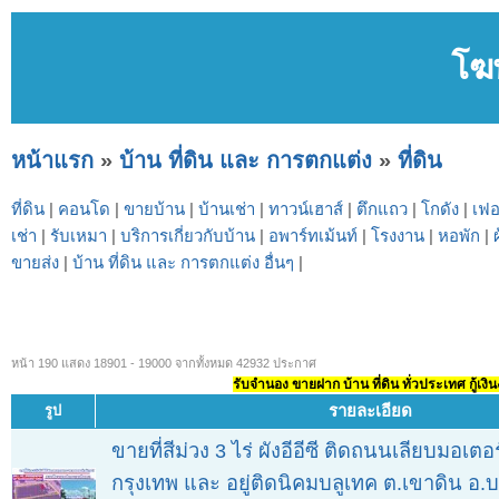
โฆ
หน้าแรก
»
บ้าน ที่ดิน และ การตกแต่ง
»
ที่ดิน
ที่ดิน
|
คอนโด
|
ขายบ้าน
|
บ้านเช่า
|
ทาวน์เฮาส์
|
ตึกแถว
|
โกดัง
|
เฟอ
เช่า
|
รับเหมา
|
บริการเกี่ยวกับบ้าน
|
อพาร์ทเม้นท์
|
โรงงาน
|
หอพัก
|
ขายส่ง
|
บ้าน ที่ดิน และ การตกแต่ง อื่นๆ
|
หน้า 190 แสดง 18901 - 19000 จากทั้งหมด 42932 ประกาศ
รับจำนอง ขายฝาก บ้าน ที่ดิน ทั่วประเทศ กู้เงิน
รายละเอียด
รูป
ขายที่สีม่วง 3 ไร่ ผังอีอีซี ติดถนนเลียบมอเตอร
กรุงเทพ และ อยู่ติดนิคมบลูเทค ต.เขาดิน อ