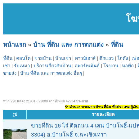
โฆ
หน้าแรก
»
บ้าน ที่ดิน และ การตกแต่ง
»
ที่ดิน
ที่ดิน
|
คอนโด
|
ขายบ้าน
|
บ้านเช่า
|
ทาวน์เฮาส์
|
ตึกแถว
|
โกดัง
|
เฟอ
เช่า
|
รับเหมา
|
บริการเกี่ยวกับบ้าน
|
อพาร์ทเม้นท์
|
โรงงาน
|
หอพัก
|
ขายส่ง
|
บ้าน ที่ดิน และ การตกแต่ง อื่นๆ
|
หน้า 220 แสดง 21901 - 22000 จากทั้งหมด 42934 ประกาศ
รับจำนอง ขายฝาก บ้าน ที่ดิน ทั่วประเทศ กู้เงิน
รายละเอียด
รูป
ขายที่ดิน 16 ไร่ ติดถนน 4 เลน บ้านโพธิ์-แ
3304) อ.บ้านโพธิ์ จ.ฉะเชิงเทรา