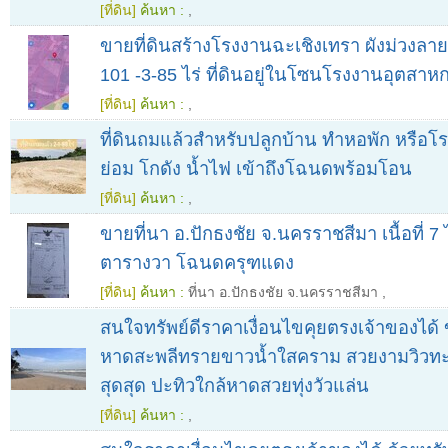
[ที่ดิน]
ค้นหา :
,
ขายที่ดินสร้างโรงงานฉะเชิงเทรา ผังม่วงลาย
101 -3-85 ไร่ ที่ดินอยู่ในโซนโรงงานอุตสา
[ที่ดิน]
ค้นหา :
,
ที่ดินถมแล้วสำหรับปลูกบ้าน​ ทำหอพัก​ หรื
ย่อม​ โกดัง​ น้ำไฟ​ เข้าถึงโฉนดพร้อมโอน
[ที่ดิน]
ค้นหา :
,
ขายที่นา อ.ปักธงชัย จ.นครราชสีมา เนื้อที่ 7 
ตารางวา โฉนดครุฑแดง
[ที่ดิน]
ค้นหา :
ที่นา อ.ปักธงชัย จ.นครราชสีมา
,
สนใจทรัพย์ดีราคาเงื่อนไขคุยตรงเจ้าของได้ ข
หาดสะพลีทรายขาวน้ำใสคราม สวยงามวิวท
สุดสุด ปะทิวใกล้หาดสวยทุ่งวัวแล่น
[ที่ดิน]
ค้นหา :
,