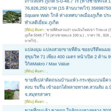
เกาะสิเหร่ ภูเก็ต 5-0-48.7 ไร่ (ห่างชายทะเล 
76,826,250 บาท (15 ล้านบาท/ไร่) 35898750
Square Wah ใกล้ ห่างเทศบาลเมืองภูเก็ต ป
ทำเลดีเยี่ยม ภูเก็ต
[ที่ดิน]
ค้นหา :
ขายที่ดินสวนป่า บนเนินไหล่เขา วิวทะเล (S
ภูเก็ต 5048.7 ไร่ (ห่างชายทะเล 100 ม.)
,
ราคา 76
,
826
บาทไร่)
,
แปลงมุม แปลงสวย!ขายที่ดิน ซอยปรีดีพนมย
สุขุมวิท 71 เพียง 400 เมตร หน้าเปิด 2 ด้าน 
ใก้ลMakro / Max Value
[ที่ดิน]
ค้นหา :
,
ขายที่เปล่าติดถนนบ้านแพ้ว-กระทุ่มแบนมีคว
สงบ ร่มรื่น เข้าออกได้หลายทางต.สวนส้ม อ.
จ.สมุทรสาคร
[ที่ดิน]
ค้นหา :
,
ขายที่ถมแล้ว ขายถูก ใกล้ถนนทางหลวง 3025