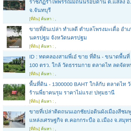
ราชภัฏรําไพพรรณีมีถนนรอบด้าน ต.แสลง อ.จ
จ.จันทบุรี
[ที่ดิน]
ค้นหา :
,
ขายที่ดินเปล่า ทำเลดี ตำบลโพรงมะเดื่อ อำเ
นครปฐม จังหวัดนครปฐม
[ที่ดิน]
ค้นหา :
,
ID : ทดคลองสามพี่เอ๋ ขาย ที่ดิน - ขนาดพื้นท
100 ตรว. ใกล้ วัดธรรมกาย ตลาดไท ลดจัดหน
[ที่ดิน]
ค้นหา :
,
พื้นที่ดิน - 1300000 BAHT ใกล้กับ ตลาดไท
ร้านพี่ยาคนรุม ราคาไม่แรง! ปทุมธานี
[ที่ดิน]
ค้นหา :
,
ขายที่เปล่าติดถนนเอกชัยบ่อดินผังเมืองสีชม
แหล่งเศรษฐกิจ ต.คอกกระบือ อ.เมือง จ.สมุ
[ที่ดิน]
ค้นหา :
,