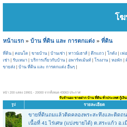
โฆ
หน้าแรก
»
บ้าน ที่ดิน และ การตกแต่ง
»
ที่ดิน
ที่ดิน
|
คอนโด
|
ขายบ้าน
|
บ้านเช่า
|
ทาวน์เฮาส์
|
ตึกแถว
|
โกดัง
|
เฟอ
เช่า
|
รับเหมา
|
บริการเกี่ยวกับบ้าน
|
อพาร์ทเม้นท์
|
โรงงาน
|
หอพัก
|
ขายส่ง
|
บ้าน ที่ดิน และ การตกแต่ง อื่นๆ
|
หน้า 200 แสดง 19901 - 20000 จากทั้งหมด 43063 ประกาศ
รับจำนอง ขายฝาก บ้าน ที่ดิน ทั่วประเทศ กู้เงิน
รายละเอียด
รูป
ขายที่ดินถมแล้วติดคลองพระสะทึงและติด
เนื้อที่ 41 ไร่เศษ (แบ่งขายได้) ต.สระแก้ว อ.เ